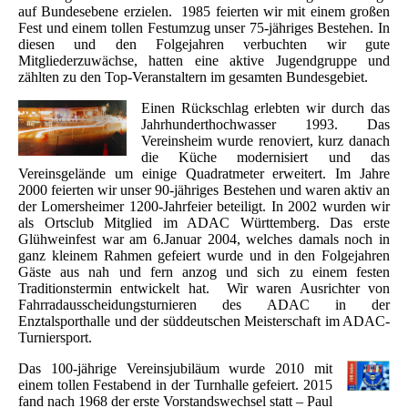
auf Bundesebene erzielen. 1985 feierten wir mit einem großen
Fest und einem tollen Festumzug unser 75-jähriges Bestehen. In
diesen und den Folgejahren verbuchten wir gute
Mitgliederzuwächse, hatten eine aktive Jugendgruppe und
zählten zu den Top-Veranstaltern im gesamten Bundesgebiet.
Einen Rückschlag erlebten wir durch das
Jahrhunderthochwasser 1993. Das
Vereinsheim wurde renoviert, kurz danach
die Küche modernisiert und das
Vereinsgelände um einige Quadratmeter erweitert. Im Jahre
2000 feierten wir unser 90-jähriges Bestehen und waren aktiv an
der Lomersheimer 1200-Jahrfeier beteiligt. In 2002 wurden wir
als Ortsclub Mitglied im ADAC Württemberg. Das erste
Glühweinfest war am 6.Januar 2004, welches damals noch in
ganz kleinem Rahmen gefeiert wurde und in den Folgejahren
Gäste aus nah und fern anzog und sich zu einem festen
Traditionstermin entwickelt hat. Wir waren Ausrichter von
Fahrradausscheidungsturnieren des ADAC in der
Enztalsporthalle und der süddeutschen Meisterschaft im ADAC-
Turniersport.
Das 100-jährige Vereinsjubiläum wurde 2010 mit
einem tollen Festabend in der Turnhalle gefeiert. 2015
fand nach 1968 der erste Vorstandswechsel statt – Paul