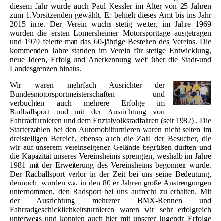
diesem Jahr wurde auch Paul Kessler im Alter von 25 Jahren
zum 1.Vorsitzenden gewählt. Er behielt dieses Amt bis ins Jahr
2015 inne. Der Verein wuchs stetig weiter, im Jahre 1969
wurden die ersten Lomersheimer Motorsporttage ausgetragen
und 1970 feierte man das 60-jährige Bestehen des Vereins. Die
kommenden Jahre standen im Verein für stetige Entwicklung,
neue Ideen, Erfolg und Anerkennung weit über die Stadt-und
Landesgrenzen hinaus.
Wir waren mehrfach Ausrichter der
Bundesmotorsportmeisterschaften und
verbuchten auch mehrere Erfolge im
Radballsport und mit der Ausrichtung von
Fahrradturnieren und dem Enztalvolksradfahren (seit 1982) . Die
Starterzahlen bei den Automobilturnieren waren nicht selten im
dreistelligen Bereich, ebenso auch die Zahl der Besucher, die
wir auf unserem vereinseigenen Gelände begrüßen durften und
die Kapazität unseres Vereinsheims sprengten, weshalb im Jahre
1981 mit der Erweiterung des Vereinsheims begonnen wurde.
Der Radballsport verlor in der Zeit bei uns seine Bedeutung,
dennoch wurden v.a. in den 80-er-Jahren große Anstrengungen
unternommen, den Radsport bei uns aufrecht zu erhalten. Mit
der Ausrichtung mehrerer BMX-Rennen und
Fahrradgeschicklichkeitsturnieren waren wir sehr erfolgreich
unterwegs und konnten auch hier mit unserer Jugendn Erfolge